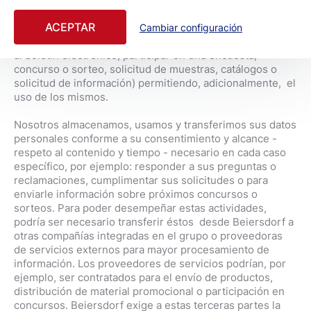
tales como su nombre, e-mail o dirección. Beiersdorf no
ACEPTAR
recopila sus datos personales salvo expreso
Cambiar configuración
consentimiento por su parte (por ejemplo al suscribirse
al boletín electrónico, participar en una encuesta,
concurso o sorteo, solicitud de muestras, catálogos o
solicitud de información) permitiendo, adicionalmente, el
uso de los mismos.
Nosotros almacenamos, usamos y transferimos sus datos
personales conforme a su consentimiento y alcance -
respeto al contenido y tiempo - necesario en cada caso
específico, por ejemplo: responder a sus preguntas o
reclamaciones, cumplimentar sus solicitudes o para
enviarle información sobre próximos concursos o
sorteos. Para poder desempeñar estas actividades,
podría ser necesario transferir éstos desde Beiersdorf a
otras compañías integradas en el grupo o proveedoras
de servicios externos para mayor procesamiento de
información. Los proveedores de servicios podrían, por
ejemplo, ser contratados para el envío de productos,
distribución de material promocional o participación en
concursos. Beiersdorf exige a estas terceras partes la