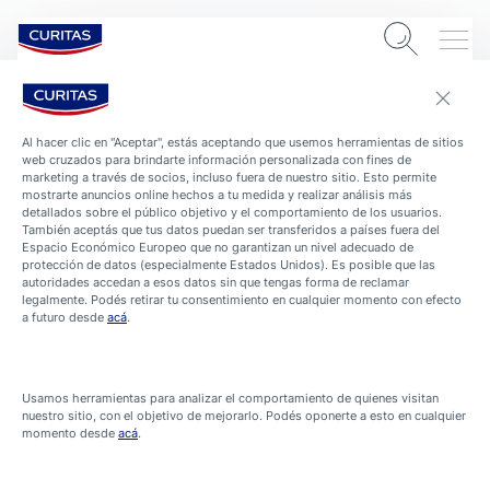
Al hacer clic en "Aceptar", estás aceptando que usemos herramientas de sitios
web cruzados para brindarte información personalizada con fines de
Explora nuestras políticas
marketing a través de socios, incluso fuera de nuestro sitio. Esto permite
mostrarte anuncios online hechos a tu medida y realizar análisis más
de privacidad Curitas®
detallados sobre el público objetivo y el comportamiento de los usuarios.
También aceptás que tus datos puedan ser transferidos a países fuera del
Espacio Económico Europeo que no garantizan un nivel adecuado de
protección de datos (especialmente Estados Unidos). Es posible que las
autoridades accedan a esos datos sin que tengas forma de reclamar
Beiersdorf AG ("Beiersdorf") es consciente que la
legalmente. Podés retirar tu consentimiento en cualquier momento con efecto
protección y manejo confidencial de los datos personales
a futuro desde
acá
.
es un tema muy importante para los usuarios. Por lo
tanto queremos aclarar la manera en que recolectamos y
manejamos esta información.
Usamos herramientas para analizar el comportamiento de quienes visitan
nuestro sitio, con el objetivo de mejorarlo. Podés oponerte a esto en cualquier
momento desde
acá
.
Recopilación y uso de los datos personales
Los datos personales son información que lo identifica,