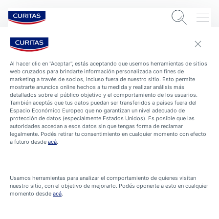
Al hacer clic en "Aceptar", estás aceptando que usemos herramientas de sitios
web cruzados para brindarte información personalizada con fines de
marketing a través de socios, incluso fuera de nuestro sitio. Esto permite
mostrarte anuncios online hechos a tu medida y realizar análisis más
CONFIGURACIÓN DE COOKIES
CONTACTO
CONDICIONES DE USO
detallados sobre el público objetivo y el comportamiento de los usuarios.
También aceptás que tus datos puedan ser transferidos a países fuera del
LA MARCA
POLÍTICA DE PRIVACIDAD
Espacio Económico Europeo que no garantizan un nivel adecuado de
protección de datos (especialmente Estados Unidos). Es posible que las
autoridades accedan a esos datos sin que tengas forma de reclamar
legalmente. Podés retirar tu consentimiento en cualquier momento con efecto
a futuro desde
acá
.
COPYRIGHT 2026 BEIERSDORF
Usamos herramientas para analizar el comportamiento de quienes visitan
nuestro sitio, con el objetivo de mejorarlo. Podés oponerte a esto en cualquier
momento desde
acá
.