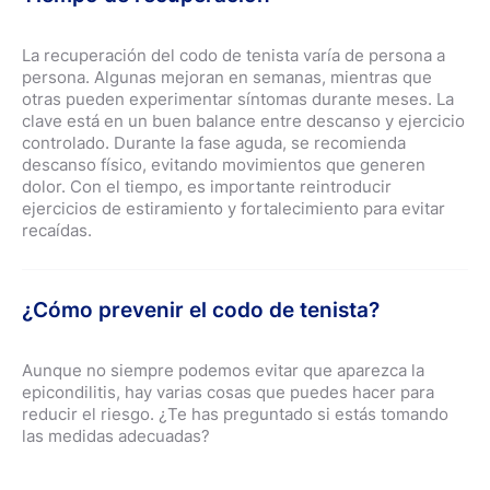
Otra opción de tratamiento es la terapia con ondas de
mínimamente invasivos y consisten en el uso de
más graves, se pueden emplear aparatos ortopédicos
choque, junto con otras menos convencionales, como el
pequeñas cámaras e instrumentos para tratar el tendón
que alivian la tensión muscular aplicando presión en el
ultrasonido, el láser, la acupuntura o incluso los rayos X.
mediante una técnica conocida como artroscopia. El
origen del tendón.
La recuperación del codo de tenista varía de persona a
tiempo de recuperación tras la cirugía suele ser
persona. Algunas mejoran en semanas, mientras que
relativamente rápido y sencillo.
otras pueden experimentar síntomas durante meses. La
clave está en un buen balance entre descanso y ejercicio
controlado. Durante la fase aguda, se recomienda
descanso físico, evitando movimientos que generen
dolor. Con el tiempo, es importante reintroducir
ejercicios de estiramiento y fortalecimiento para evitar
recaídas.
¿Cómo prevenir el codo de tenista?
Aunque no siempre podemos evitar que aparezca la
epicondilitis, hay varias cosas que puedes hacer para
reducir el riesgo. ¿Te has preguntado si estás tomando
las medidas adecuadas?