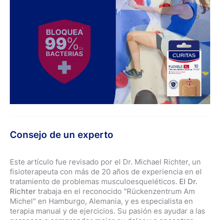
Consejo de un experto
Este artículo fue revisado por el Dr. Michael Richter, un
fisioterapeuta con más de 20 años de experiencia en el
tratamiento de problemas musculoesqueléticos.
El Dr.
Richter
trabaja en el reconocido "Rückenzentrum Am
Michel" en Hamburgo, Alemania, y es especialista en
terapia manual y de ejercicios. Su pasión es ayudar a las