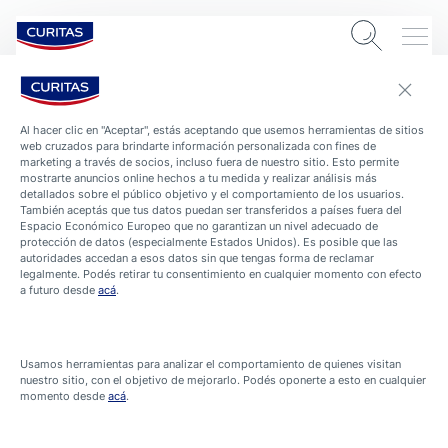
Al hacer clic en "Aceptar", estás aceptando que usemos herramientas de sitios
web cruzados para brindarte información personalizada con fines de
marketing a través de socios, incluso fuera de nuestro sitio. Esto permite
mostrarte anuncios online hechos a tu medida y realizar análisis más
detallados sobre el público objetivo y el comportamiento de los usuarios.
También aceptás que tus datos puedan ser transferidos a países fuera del
Espacio Económico Europeo que no garantizan un nivel adecuado de
protección de datos (especialmente Estados Unidos). Es posible que las
autoridades accedan a esos datos sin que tengas forma de reclamar
legalmente. Podés retirar tu consentimiento en cualquier momento con efecto
a futuro desde
acá
.
AYUDA INMEDIATA - SALUD Y PROTECCIÓN
¿Qué es el codo de tenista?
9 Min. Leyendo
Usamos herramientas para analizar el comportamiento de quienes visitan
nuestro sitio, con el objetivo de mejorarlo. Podés oponerte a esto en cualquier
¿Qué puede provocar el codo de tenista?
momento desde
acá
.
Síntomas del codo de tenista: ¿Cómo reconocerlos?